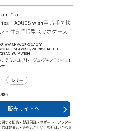
ＬｏｏＣｏ
eries」AQUOS wish用 片手で快
バンド付き手帳型スマホケース
G-AWISH/WORK23AO-YL-
23AO-FM-AWISH/WORK23AO-GB-
23AO-BU-AWISH
/フラミンゴ/グレージュ/ジャスミンイエロ
ルー
レザー
980
販売サイトへ
に関する販売・製品保証・サポート・アフター
対応は製造元・販売元が行い、弊社はいかなる