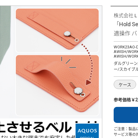
株式会社
「Hold S
適操作 
WORK23AO-D
AWISH/WORK
AWISH/WORK
ダルグリーン
ー/スカイブ
ケース
参考価格￥2,
ご注意：製品
サービス等の