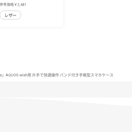
用 厳選し...
参考価格￥2,481
レザー
eries」AQUOS wish用 片手で快適操作 バンド付き手帳型スマホケース