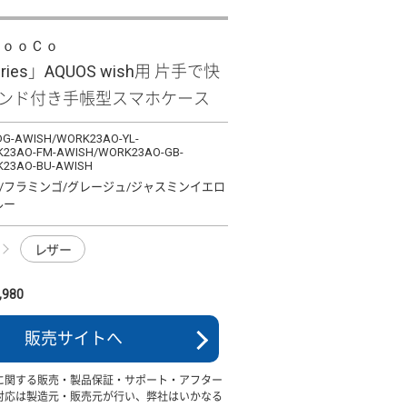
ＬｏｏＣｏ
eries」AQUOS wish用 片手で快
バンド付き手帳型スマホケース
G-AWISH/WORK23AO-YL-
23AO-FM-AWISH/WORK23AO-GB-
23AO-BU-AWISH
/フラミンゴ/グレージュ/ジャスミンイエロ
ルー
レザー
980
販売サイトへ
に関する販売・製品保証・サポート・アフター
対応は製造元・販売元が行い、弊社はいかなる