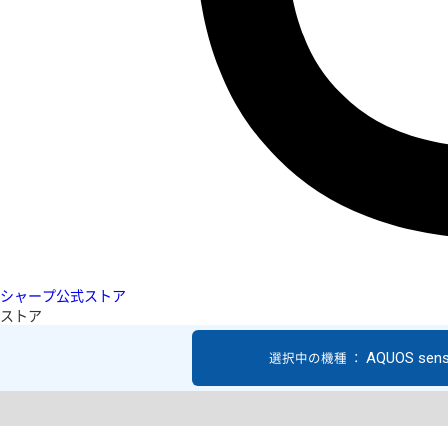
シャープ公式ストア
ストア
AQUOS sen
選択中の機種 ：