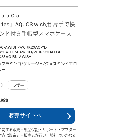
ＬｏｏＣｏ
eries」AQUOS wish用 片手で快
バンド付き手帳型スマホケース
G-AWISH/WORK23AO-YL-
23AO-FM-AWISH/WORK23AO-GB-
23AO-BU-AWISH
/フラミンゴ/グレージュ/ジャスミンイエロ
ルー
レザー
980
販売サイトへ
に関する販売・製品保証・サポート・アフター
対応は製造元・販売元が行い、弊社はいかなる