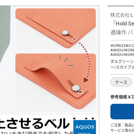
株式会社
「Hold S
適操作 
WORK23AO-D
AWISH/WORK
AWISH/WORK
ダルグリーン
ー/スカイブ
ケース
参考価格￥2,
ご注意：製品
サービス等の