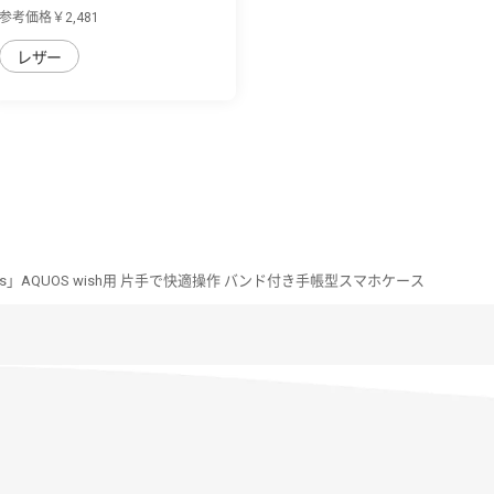
用 厳選し...
参考価格￥2,481
レザー
eries」AQUOS wish用 片手で快適操作 バンド付き手帳型スマホケース