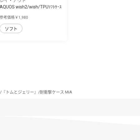
レイ・アウト
AQUOS wish2/wish/TPUｿﾌﾄｹｰｽ
ﾒﾀﾘｯｸﾌﾚｰﾑ
参考価格￥1,980
ソフト
ish/『トムとジェリー』/耐衝撃ケース MiA