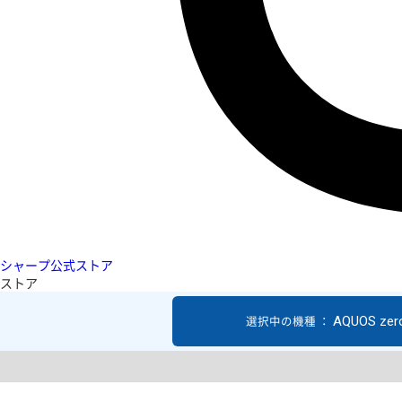
シャープ公式ストア
ストア
AQUOS zer
選択中の機種 ：