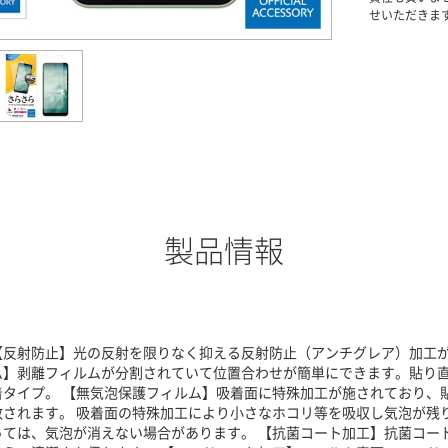
せいただきま
製品情報
【反射防止】光の反射を限りなく抑える反射防止（アンチグレア）加工が
ム】剥離フィルムが分割されていて位置合わせが簡単にできます。貼り
着タイプ。 【無気泡保護フィルム】吸着面に特殊加工が施されており、
散されます。 吸着面の特殊加工により小さなホコリ等を吸収し気泡が残
っては、気泡が消えない場合があります。 【抗菌コート加工】抗菌コー