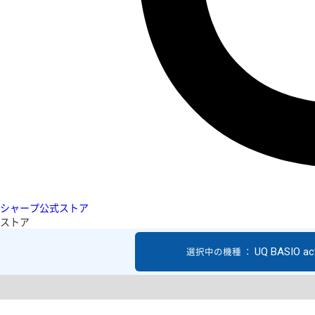
シャープ公式ストア
ストア
UQ BASIO act
選択中の機種 ：