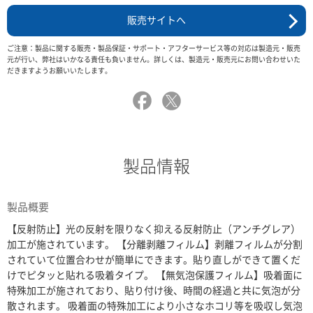
販売サイトへ
ご注意：製品に関する販売・製品保証・サポート・アフターサービス等の対応は製造元・販売
元が行い、弊社はいかなる責任も負いません。詳しくは、製造元・販売元にお問い合わせいた
だきますようお願いいたします。
製品情報
製品概要
【反射防止】光の反射を限りなく抑える反射防止（アンチグレア）
加工が施されています。 【分離剥離フィルム】剥離フィルムが分割
されていて位置合わせが簡単にできます。貼り直しができて置くだ
けでピタッと貼れる吸着タイプ。 【無気泡保護フィルム】吸着面に
特殊加工が施されており、貼り付け後、時間の経過と共に気泡が分
散されます。 吸着面の特殊加工により小さなホコリ等を吸収し気泡