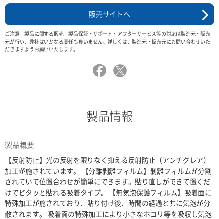
販売サイトへ
ご注意：製品に関する販売・製品保証・サポート・アフターサービス等の対応は製造元・販売
元が行い、弊社はいかなる責任も負いません。詳しくは、製造元・販売元にお問い合わせいた
だきますようお願いいたします。
製品情報
製品概要
【反射防止】光の反射を限りなく抑える反射防止（アンチグレア）
加工が施されています。 【分離剥離フィルム】剥離フィルムが分割
されていて位置合わせが簡単にできます。貼り直しができて置くだ
けでピタッと貼れる吸着タイプ。 【無気泡保護フィルム】吸着面に
特殊加工が施されており、貼り付け後、時間の経過と共に気泡が分
散されます。 吸着面の特殊加工により小さなホコリ等を吸収し気泡