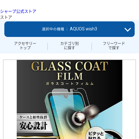
シャープ公式ストア
ストア
AQUOS wish3
選択中の機種 ：
アクセサリー
カテゴリ別
フリーワード
トップ
に探す
で探す