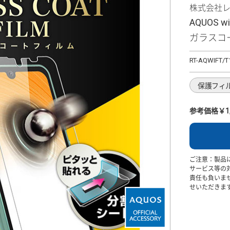
株式会社
AQUOS w
ガラスコ
RT-AQWIFT/T
保護フィ
参考価格￥1,
ご注意：製品
サービス等の
責任も負いま
せいただきま