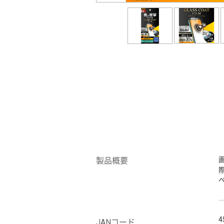
製品概要
4
JANコード