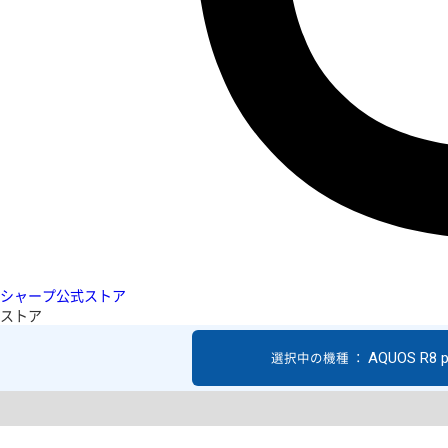
シャープ公式ストア
ストア
AQUOS R8 p
選択中の機種 ：