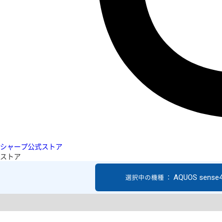
シャープ公式ストア
ストア
AQUOS sense4
選択中の機種 ：