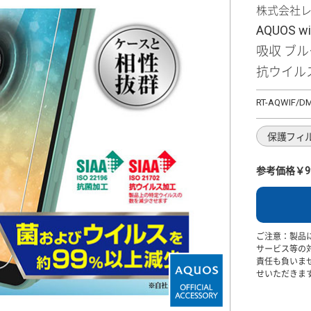
株式会社
AQUOS w
吸収 ブ
抗ウイル
RT-AQWIF/D
保護フィ
参考価格￥9
ご注意：製品
サービス等の
責任も負いま
せいただきま