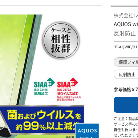
株式会社
AQUOS w
反射防止
RT-AQWIF/B1
保護フィ
反射防止
参考価格￥7
ご注意：製品
サービス等の
責任も負いま
せいただきま