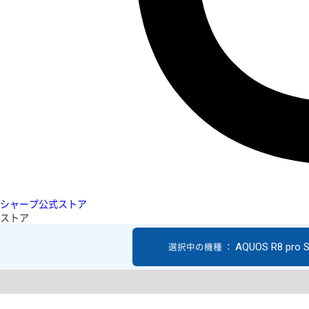
シャープ公式ストア
ストア
AQUOS R8 pro 
選択中の機種 ：