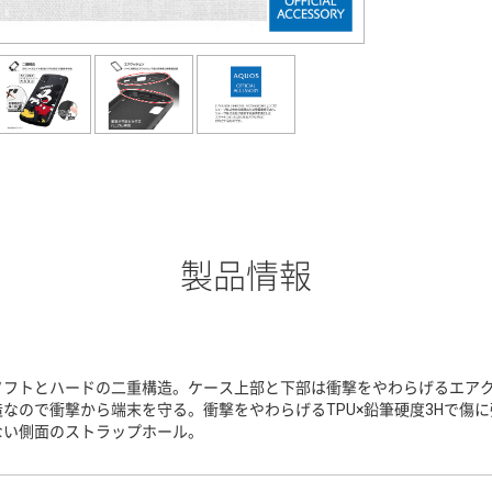
製品情報
ソフトとハードの二重構造。ケース上部と下部は衝撃をやわらげるエア
造なので衝撃から端末を守る。衝撃をやわらげるTPU×鉛筆硬度3Hで傷
ない側面のストラップホール。