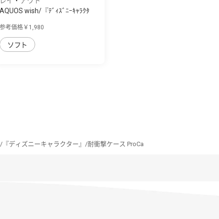
レイ・アウト
AQUOS wish/『ﾃﾞｨｽﾞﾆｰｷｬﾗｸﾀ
ｰ』/ﾊｲﾌﾞﾘｯﾄﾞ...
参考価格￥1,980
ソフト
ish/『ディズニーキャラクター』/耐衝撃ケース ProCa