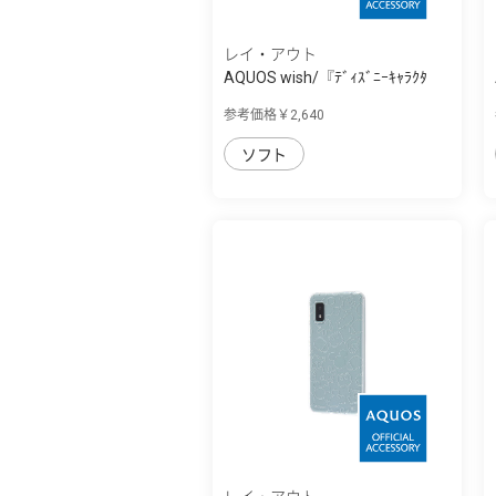
レイ・アウト
AQUOS wish/『ﾃﾞｨｽﾞﾆｰｷｬﾗｸﾀ
ｰ』/耐衝撃ｹｰ...
参考価格￥2,640
ソフト