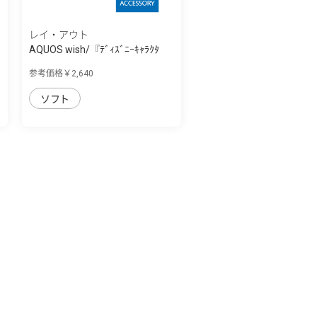
レイ・アウト
AQUOS wish/『ﾃﾞｨｽﾞﾆｰｷｬﾗｸﾀ
ｰ』/耐衝撃ｹｰ...
参考価格￥2,640
ソフト