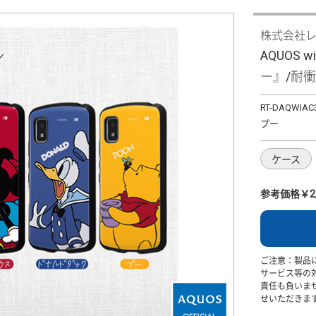
株式会社
AQUOS
ー』/耐衝
RT-DAQWIAC
プー
ケース
参考価格￥2,
ご注意：製品
サービス等の
責任も負いま
せいただきま