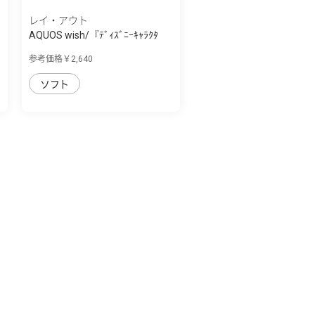
レイ・アウト
AQUOS wish/『ﾃﾞｨｽﾞﾆｰｷｬﾗｸﾀ
ｰ』/耐衝撃ｹｰ...
参考価格￥2,640
ソフト