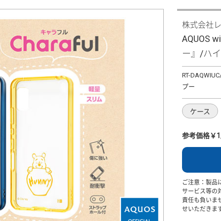
株式会社
AQUOS
ー』/ハイブ
RT-DAQWIUC
プー
ケース
参考価格￥1,
ご注意：製品
サービス等の
責任も負いま
せいただきま