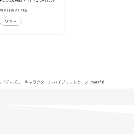
AQUOS wish/『ﾃﾞｨｽﾞﾆｰｷｬﾗｸﾀ
ｰ』/ﾊｲﾌﾞﾘｯﾄﾞ...
参考価格￥1,980
ソフト
ish/『ディズニーキャラクター』/ハイブリッドケース Charaful