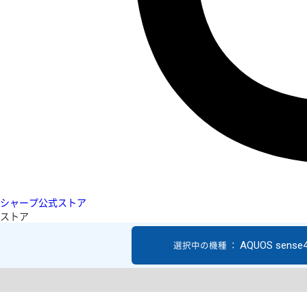
シャープ公式ストア
ストア
AQUOS sense4
選択中の機種 ：