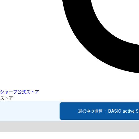
シャープ公式ストア
ストア
BASIO active 
選択中の機種 ：