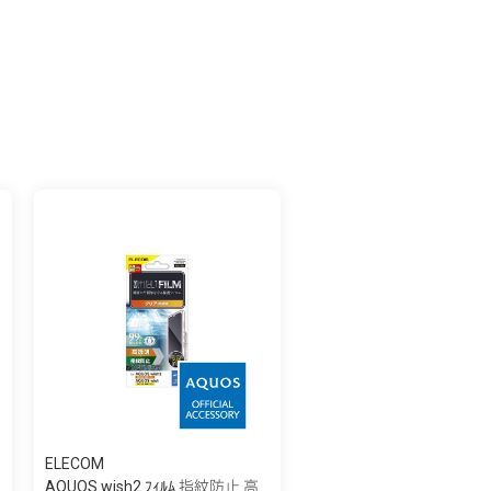
ELECOM
AQUOS wish2 ﾌｨﾙﾑ 指紋防止 高