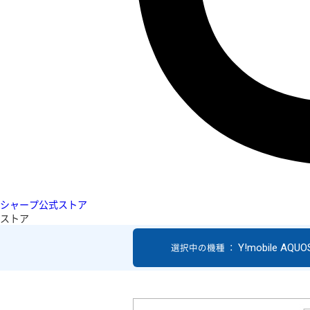
シャープ公式ストア
ストア
Y!mobile AQUO
選択中の機種 ：