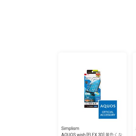
Simplism
AQUOS wish [FLEX 3D] 黄色くな