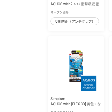
AQUOS wish2 ﾌｨﾙﾑ 衝撃吸収 指
紋防止 反...
オープン価格
反射防止（アンチグレア）
Simplism
AQUOS wish [FLEX 3D] 黄色くな
らないブ...