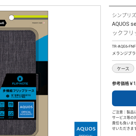
シンプリ
AQUOS s
ックフリ
TR-AQE6-FN
メランジブラ
ケース
参考価格￥1,
ご注意：製品
サービス等の
責任も負いま
せいただきま