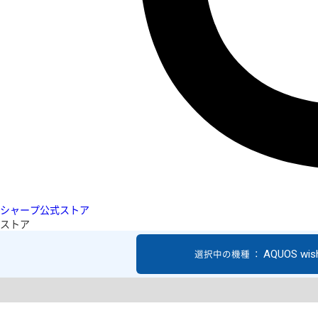
シャープ公式ストア
ストア
AQUOS wis
選択中の機種 ：