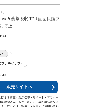
ズム
sense6 衝撃吸収 TPU 画面保護フ
反射防止
SKAG
ルム
（アンチグレア）
540
販売サイトへ
に関する販売・製品保証・サポート・アフター
対応は製造元・販売元が行い、弊社はいかなる
せん。詳しくは、製造元・販売元にお問い合わ