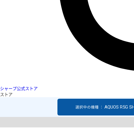
シャープ公式ストア
ストア
AQUOS R5G S
選択中の機種 ：