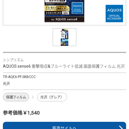
シンプリズム
AQUOS sense6 衝撃吸収&ブルーライト低減 画面保護フィルム 光沢
TR-AQE6-PF-SKBCCC
光沢
保護フィルム
光沢（グレア）
参考価格￥1,540
販売サイトへ