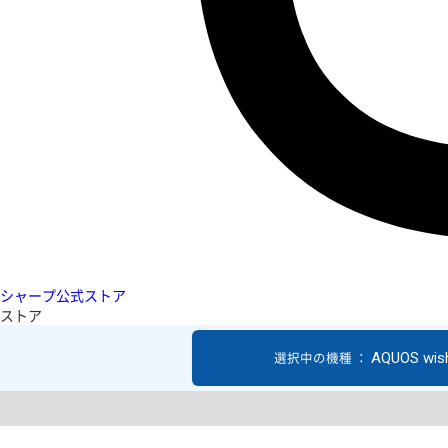
シャープ公式ストア
ストア
AQUOS wis
選択中の機種 ：