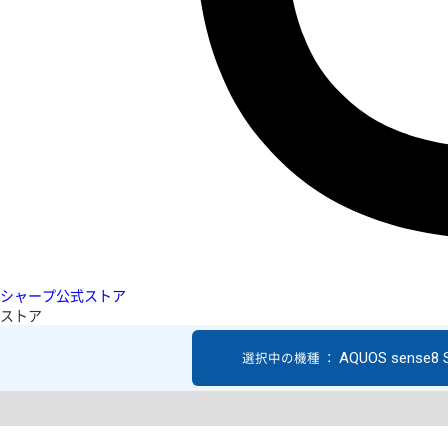
シャープ公式ストア
ストア
AQUOS sense8 
選択中の機種 ：