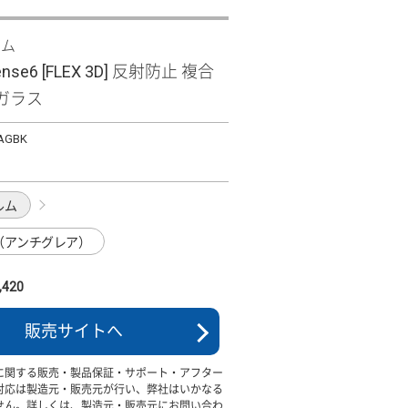
ズム
ense6 [FLEX 3D] 反射防止 複合
ガラス
-AGBK
ルム
（アンチグレア）
420
販売サイトへ
に関する販売・製品保証・サポート・アフター
対応は製造元・販売元が行い、弊社はいかなる
せん。詳しくは、製造元・販売元にお問い合わ