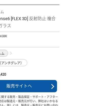
ズム
ense6 [FLEX 3D] 反射防止 複合
ガラス
-AGBK
ルム
（アンチグレア）
420
販売サイトへ
に関する販売・製品保証・サポート・アフター
対応は製造元・販売元が行い、弊社はいかなる
せん。詳しくは、製造元・販売元にお問い合わ