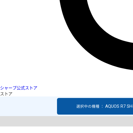
シャープ公式ストア
ストア
AQUOS R7 SH
選択中の機種 ：