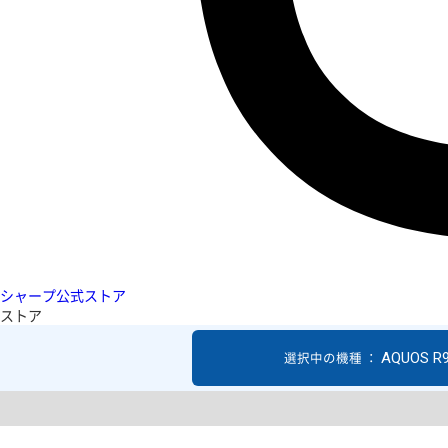
シャープ公式ストア
ストア
AQUOS R
選択中の機種 ：