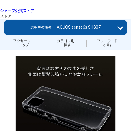
シャープ公式ストア
ストア
AQUOS sense6s SHG07
選択中の機種 ：
アクセサリー
カテゴリ別
フリーワード
トップ
に探す
で探す