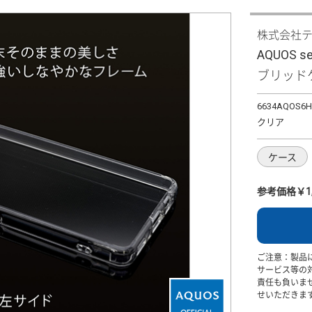
株式会社
AQUOS 
ブリッドケ
6634AQOS6
クリア
ケース
参考価格￥1,
ご注意：製品
サービス等の
責任も負いま
せいただきま