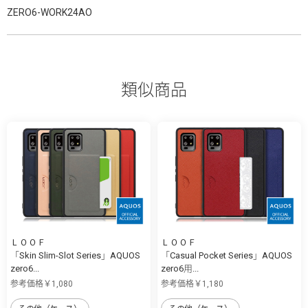
ZERO6-WORK24AO
類似商品
ＬＯＯＦ
ＬＯＯＦ
「Skin Slim-Slot Series」AQUOS
「Casual Pocket Series」AQUOS
zero6...
zero6用...
参考価格￥1,080
参考価格￥1,180