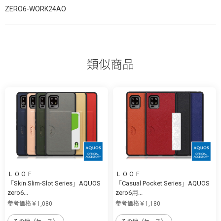
ZERO6-WORK24AO
類似商品
ＬＯＯＦ
ＬＯＯＦ
「Skin Slim-Slot Series」AQUOS
「Casual Pocket Series」AQUOS
zero6...
zero6用...
参考価格￥1,080
参考価格￥1,180