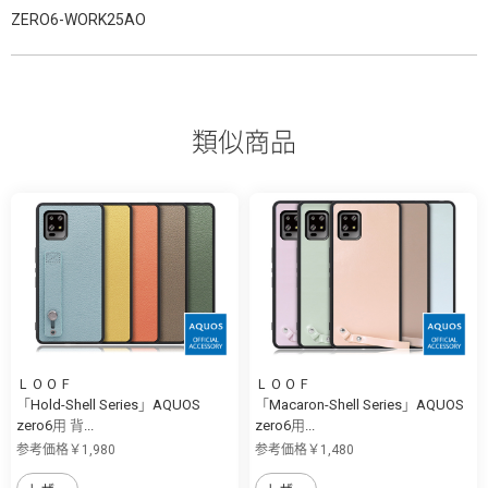
ZERO6-WORK25AO
類似商品
ＬＯＯＦ
ＬＯＯＦ
「Hold-Shell Series」AQUOS
「Macaron-Shell Series」AQUOS
zero6用 背...
zero6用...
参考価格￥1,980
参考価格￥1,480