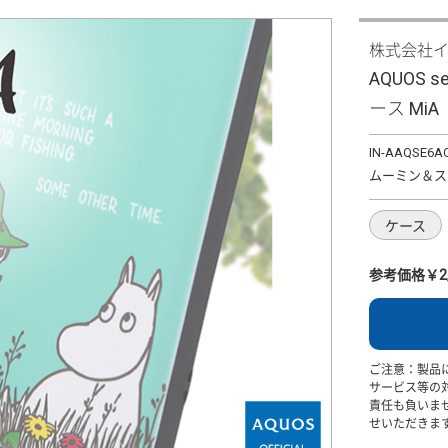
株式会社
AQUOS 
ース MiA
IN-AAQSE6A
ムーミン＆ス
ケース
参考価格￥2,
ご注意：製品
サービス等の
責任も負いま
せいただきま