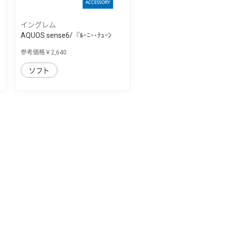
イングレム
AQUOS sense6/『ﾙｰﾆｰ･ﾃｭｰﾝ
ｽﾞ』/耐衝撃ｹｰ...
参考価格￥2,640
ソフト