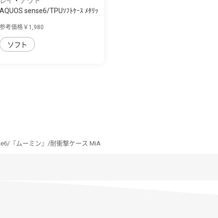
レイ・アウト
AQUOS sense6/TPUｿﾌﾄｹｰｽ ﾒﾀﾘｯ
ｸﾌﾚｰﾑ
参考価格￥1,980
ソフト
nse6/『ムーミン』/耐衝撃ケース MiA