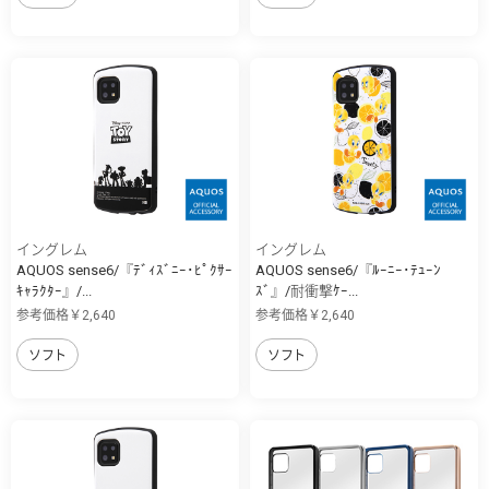
イングレム
イングレム
AQUOS sense6/『ﾃﾞｨｽﾞﾆｰ･ﾋﾟｸｻｰ
AQUOS sense6/『ﾙｰﾆｰ･ﾃｭｰﾝ
ｷｬﾗｸﾀｰ』/...
ｽﾞ』/耐衝撃ｹｰ...
参考価格￥2,640
参考価格￥2,640
ソフト
ソフト