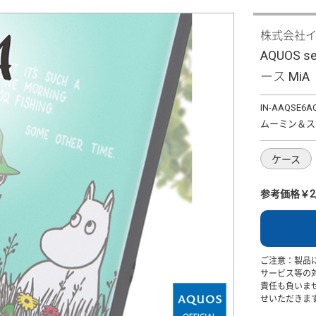
株式会社
AQUOS 
ース MiA
IN-AAQSE6A
ムーミン＆ス
ケース
参考価格￥2,
ご注意：製品
サービス等の
責任も負いま
せいただきま