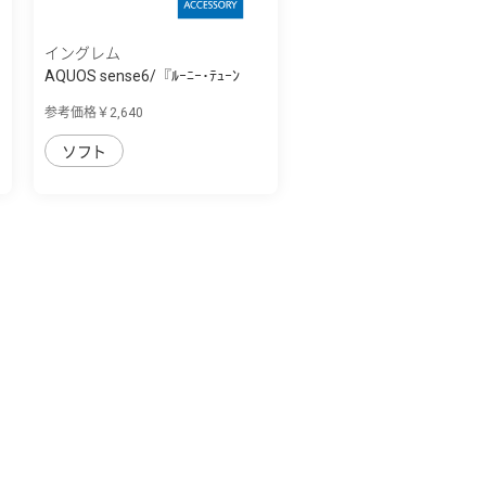
イングレム
AQUOS sense6/『ﾙｰﾆｰ･ﾃｭｰﾝ
ｽﾞ』/耐衝撃ｹｰ...
参考価格￥2,640
ソフト