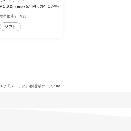
レイ・アウト
AQUOS sense6/TPUｿﾌﾄｹｰｽ ﾒﾀﾘｯ
ｸﾌﾚｰﾑ
参考価格￥1,980
ソフト
nse6/『ムーミン』/耐衝撃ケース MiA