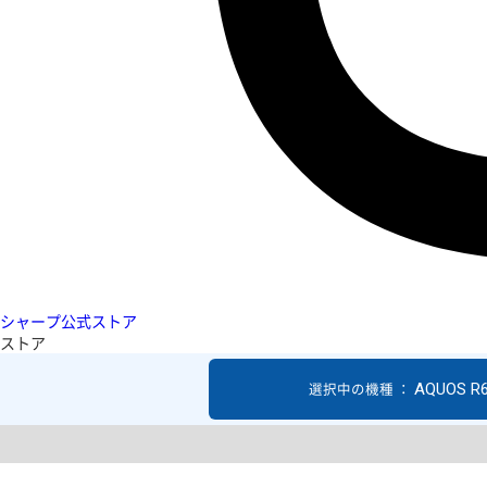
シャープ公式ストア
ストア
AQUOS R
選択中の機種 ：