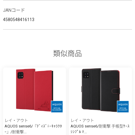
JANコード
4580548416113
類似商品
レイ・アウト
レイ・アウト
AQUOS sense6/『ﾃﾞｨｽﾞﾆｰｷｬﾗｸﾀ
AQUOS sense6/耐衝撃 手帳型ｹｰｽ
ｰ』/耐衝撃...
ｼﾝﾌﾟﾙ ﾏ...