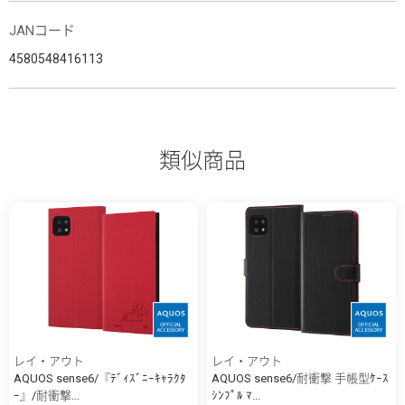
JANコード
4580548416113
類似商品
レイ・アウト
レイ・アウト
AQUOS sense6/『ﾃﾞｨｽﾞﾆｰｷｬﾗｸﾀ
AQUOS sense6/耐衝撃 手帳型ｹｰｽ
ｰ』/耐衝撃...
ｼﾝﾌﾟﾙ ﾏ...