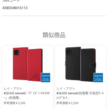
JANコード
4580548416113
類似商品
レイ・アウト
レイ・アウト
AQUOS sense6/『ﾃﾞｨｽﾞﾆｰｷｬﾗｸﾀ
AQUOS sense6/耐衝撃 手帳型ｹｰｽ
ｰ』/耐衝撃...
ｼﾝﾌﾟﾙ ﾏ...
参考価格￥3,300
参考価格￥2,200