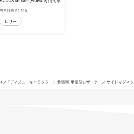
AQUOS sense6 [FlipNote] 耐衝撃
フリッ...
参考価格￥2,310
レザー
sense6/『ディズニーキャラクター』/耐衝撃 手帳型レザーケース サイドマグネ