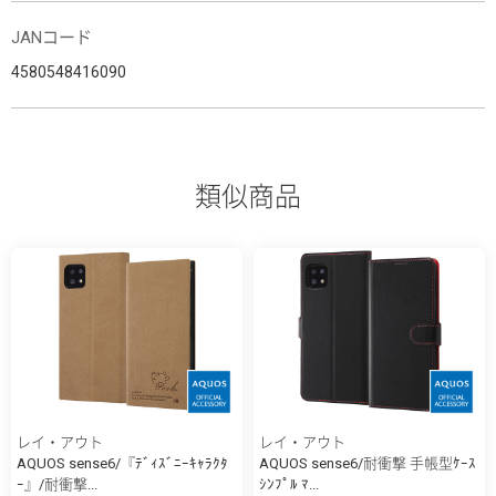
JANコード
4580548416090
類似商品
レイ・アウト
レイ・アウト
AQUOS sense6/『ﾃﾞｨｽﾞﾆｰｷｬﾗｸﾀ
AQUOS sense6/耐衝撃 手帳型ｹｰｽ
ｰ』/耐衝撃...
ｼﾝﾌﾟﾙ ﾏ...