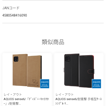
JANコード
4580548416090
類似商品
レイ・アウト
レイ・アウト
AQUOS sense6/『ﾃﾞｨｽﾞﾆｰｷｬﾗｸﾀ
AQUOS sense6/耐衝撃 手帳型ｹｰｽ
ｰ』/耐衝撃...
ｼﾝﾌﾟﾙ ﾏ...