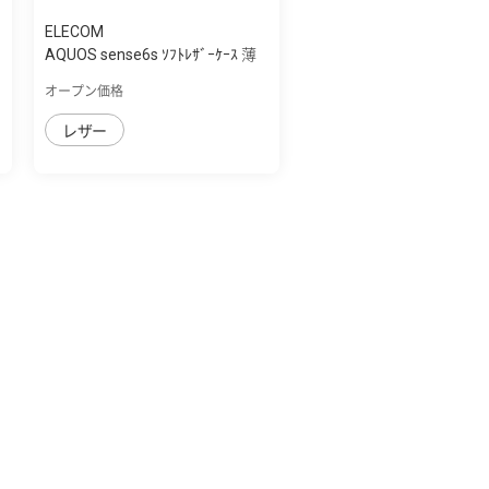
ELECOM
AQUOS sense6s ｿﾌﾄﾚｻﾞｰｹｰｽ 薄
型 磁石付...
オープン価格
レザー