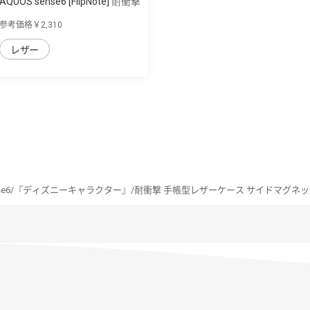
AQUOS sense6 [FlipNote] 耐衝撃
フリッ...
参考価格￥2,310
レザー
sense6/『ディズニーキャラクター』/耐衝撃 手帳型レザーケース サイドマグネ