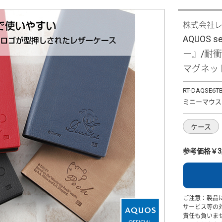
株式会社
AQUOS
ー』/耐
マグネッ
RT-DAQSE6T
ミニーマウス
ケース
参考価格￥3,
ご注意：製品
サービス等の
責任も負いま