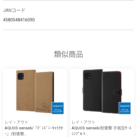
JANコード
4580548416090
類似商品
レイ・アウト
レイ・アウト
AQUOS sense6/『ﾃﾞｨｽﾞﾆｰｷｬﾗｸﾀ
AQUOS sense6/耐衝撃 手帳型ｹｰｽ
ｰ』/耐衝撃...
ｼﾝﾌﾟﾙ ﾏ...