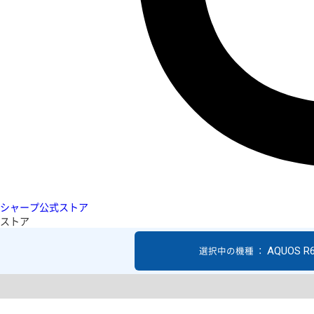
シャープ公式ストア
ストア
AQUOS R
選択中の機種 ：