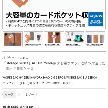
株式会社ＬｏｏＣｏ
「Storage Series」AQUOS zero6用 大容量ポケット収納 水や油に強
い素材 手帳型ケース
WORK36AO-GY-ZERO6/WORK36AO-CM-ZERO6/WORK36AO-BU-ZERO6
エレファントグレー/キャメルブラウン/ホエールブルー
ケース
レザー
参考価格￥1,880