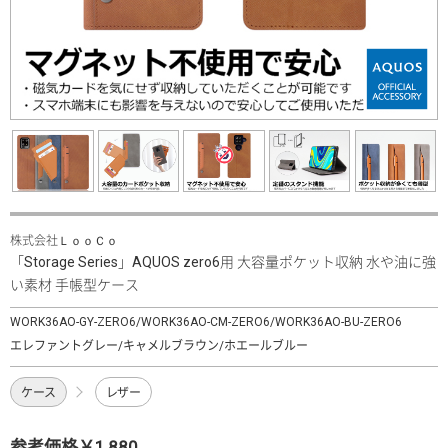
株式会社ＬｏｏＣｏ
「Storage Series」AQUOS zero6用 大容量ポケット収納 水や油に強
い素材 手帳型ケース
WORK36AO-GY-ZERO6/WORK36AO-CM-ZERO6/WORK36AO-BU-ZERO6
エレファントグレー/キャメルブラウン/ホエールブルー
ケース
レザー
参考価格￥1,880