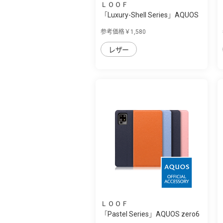
ＬＯＯＦ
「Luxury-Shell Series」AQUOS
zero6用 ...
参考価格￥1,580
レザー
ＬＯＯＦ
「Pastel Series」AQUOS zero6