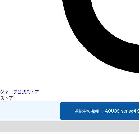
シャープ公式ストア
ストア
AQUOS sense4 
選択中の機種 ：