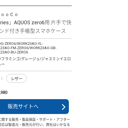
ＬｏｏＣｏ
eries」AQUOS zero6用 片手で快
バンド付き手帳型スマホケース
G-ZERO6/WORK23AO-YL-
23AO-FM-ZERO6/WORK23AO-GB-
23AO-BU-ZERO6
/フラミンゴ/グレージュ/ジャスミンイエロ
ルー
レザー
980
販売サイトへ
に関する販売・製品保証・サポート・アフター
対応は製造元・販売元が行い、弊社はいかなる