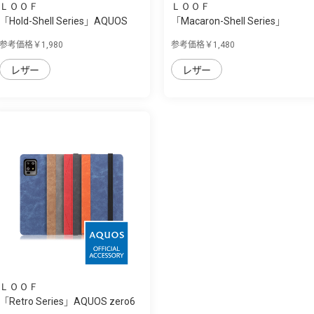
ＬＯＯＦ
ＬＯＯＦ
「Hold-Shell Series」AQUOS
「Macaron-Shell Series」
zero6用 背...
AQUOS zero6用...
参考価格￥1,980
参考価格￥1,480
レザー
レザー
ＬＯＯＦ
「Retro Series」AQUOS zero6