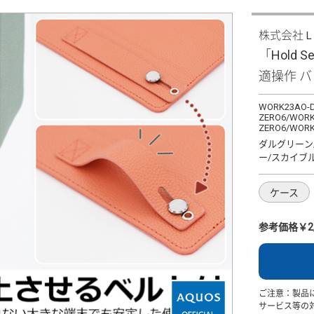
株式会社
「Hold S
適操作 
WORK23AO-D
ZERO6/WORK
ZERO6/WORK
ダルグリーン
ー/スカイブ
ケース
参考価格￥2,
ご注意：製品
サービス等の