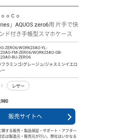
ＬｏｏＣｏ
eries」AQUOS zero6用 片手で快
バンド付き手帳型スマホケース
G-ZERO6/WORK23AO-YL-
23AO-FM-ZERO6/WORK23AO-GB-
23AO-BU-ZERO6
/フラミンゴ/グレージュ/ジャスミンイエロ
ルー
レザー
980
販売サイトへ
に関する販売・製品保証・サポート・アフター
対応は製造元・販売元が行い、弊社はいかなる