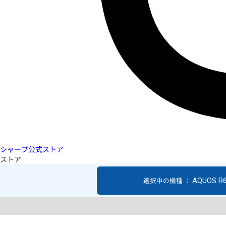
シャープ公式ストア
ストア
AQUOS R
選択中の機種 ：