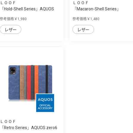
ＬＯＯＦ
ＬＯＯＦ
「Hold-Shell Series」AQUOS
「Macaron-Shell Series」
zero6用 背...
AQUOS zero6用...
参考価格￥1,980
参考価格￥1,480
レザー
レザー
ＬＯＯＦ
「Retro Series」AQUOS zero6