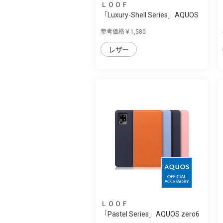
ＬＯＯＦ
「Luxury-Shell Series」AQUOS
zero6用 ...
参考価格￥1,580
レザー
ＬＯＯＦ
「Pastel Series」AQUOS zero6