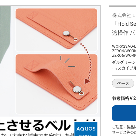
株式会社
「Hold S
適操作 
WORK23AO-D
ZERO6/WORK
ZERO6/WORK
ダルグリーン
ー/スカイブ
ケース
参考価格￥2,
ご注意：製品
サービス等の