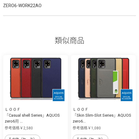
ZERO6-WORK22AO
類似商品
ＬＯＯＦ
ＬＯＯＦ
「Casual shell Series」AQUOS
「Skin Slim-Slot Series」AQUOS
zero6用 ...
zero6...
参考価格￥2,580
参考価格￥1,080