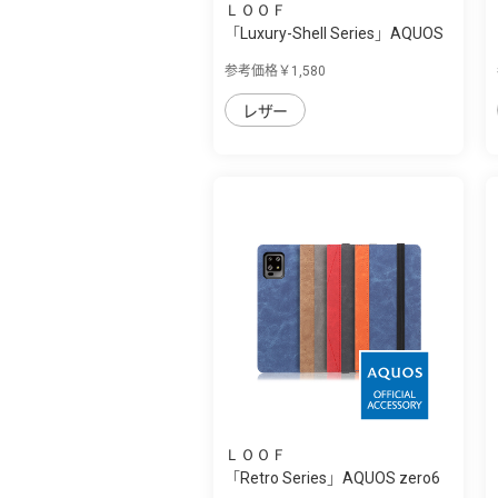
ＬＯＯＦ
「Luxury-Shell Series」AQUOS
zero6用 ...
参考価格￥1,580
レザー
ＬＯＯＦ
「Retro Series」AQUOS zero6