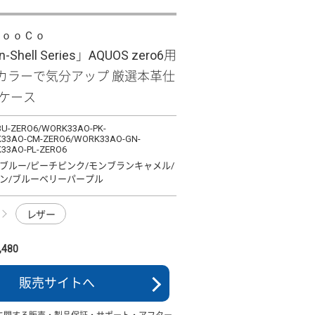
ＬｏｏＣｏ
-Shell Series」AQUOS zero6用
カラーで気分アップ 厳選本革仕
型ケース
U-ZERO6/WORK33AO-PK-
33AO-CM-ZERO6/WORK33AO-GN-
33AO-PL-ZERO6
ブルー/ピーチピンク/モンブランキャメル/
ン/ブルーベリーパープル
レザー
480
販売サイトへ