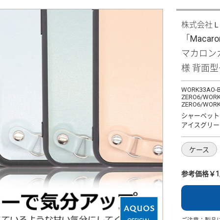
株式会社
「Macaron
マカロン
様 背面
WORK33AO-B
ZERO6/WORK
ZERO6/WORK
シャーベット
アイスグリー
ケース
参考価格￥1,