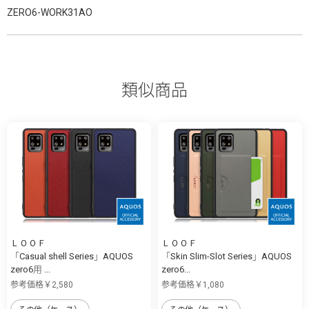
ZERO6-WORK31AO
類似商品
ＬＯＯＦ
ＬＯＯＦ
「Casual shell Series」AQUOS
「Skin Slim-Slot Series」AQUOS
zero6用 ...
zero6...
参考価格￥2,580
参考価格￥1,080